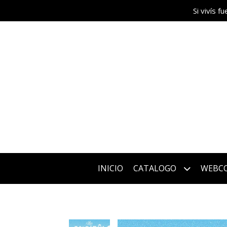
Si vivís 
INICIO
CATALOGO
WEBC