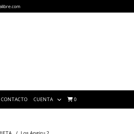
alibre.com
CONTACTO
CUENTA
0
RIETA
Los Angiru 2