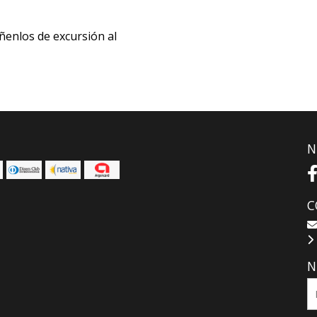
ñenlos de excursión al
N
C
N