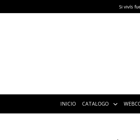
Si vivís 
INICIO
CATALOGO
WEBC