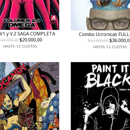
V1 y V.2 SAGA COMPLETA
Combo Ucronicas FUL
$20.000,00
24.000,00
$36.000,0
$42.000,00
HASTA 12 CUOTAS
HASTA 12 CUOTAS